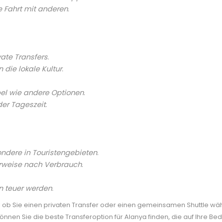
ie Fahrt mit anderen
.
vate Transfers
.
 die lokale Kultur
.
ibel wie andere Optionen
.
der Tageszeit
.
sondere in Touristengebieten
.
erweise nach Verbrauch
.
nn teuer werden
.
 ob Sie einen privaten Transfer oder einen gemeinsamen Shuttle wäh
nen Sie die beste Transferoption für Alanya finden, die auf Ihre Bedü